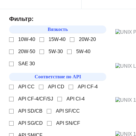
Фильтр:
Вязкость
10W-40
15W-40
20W-20
20W-50
5W-30
5W-40
SAE 30
Соответствие по API
API CC
API CD
API CF-4
API CF-4/CF/SJ
API CI-4
API SD/CB
API SF/CC
API SG/CD
API SN/CF
API SМ/CF